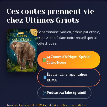
Ces contes prennent vie
chez Ultimes Griots
Ce patrimoine ivoirien, ethnie par ethnie,
est rassemblé dans notre recueil spécial
Côte d'Ivoire.
54 Contes d'Afrique : Spécial
Côte d'Ivoire
Écouter dans l'application
KUMA
Podcast 54 Tales (gratuit)
Tous nos livres & BD
·
KUMA en détail
·
Toutes nos créations