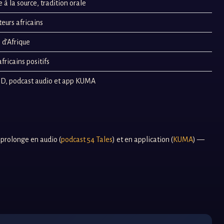
e à la source, tradition orale
teurs africains
 d’Afrique
fricains positifs
 BD, podcast audio et app KUMA
e prolonge en audio (
podcast 54 Tales
) et en application (
KUMA
) —