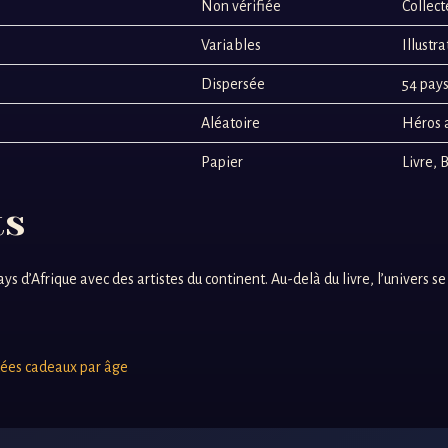
Non vérifiée
Collect
Variables
Illustra
Dispersée
54 pays
Aléatoire
Héros a
Papier
Livre,
ts
ays d’Afrique avec des artistes du continent. Au-delà du livre, l’univers s
dées cadeaux par âge