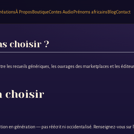
réations
À Propos
Boutique
Contes Audio
Prénoms africains
Blog
Contact
ns choisir ?
tre les recueils génériques, les ouvrages des marketplaces et les éditeurs 
n choisir
tion en génération — pas réécrit ni occidentalisé. Renseignez-vous sur l’o