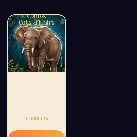
54 CONTES
D’AFRIQUE :
SPÉCIAL CÔTE
D’IVOIRE
15 000
CFA