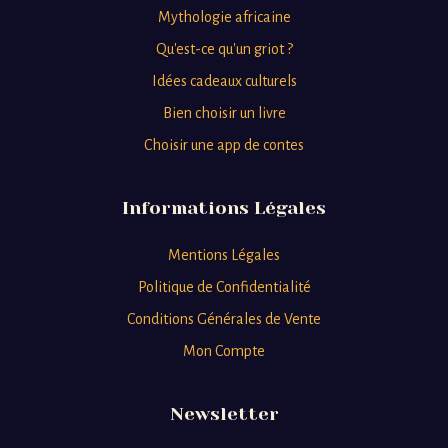
Mythologie africaine
"Chez nous, pour transmettre, on raconte!Après une longue traversée,
...
flambant neuve,"Des forêts dense
Qu'est-ce qu'un griot ?
March 17, 2025
00:00:07
Idées cadeaux culturels
Bien choisir un livre
Choisir une app de contes
Informations Légales
Mentions Légales
Politique de Confidentialité
Conditions Générales de Vente
Mon Compte
Newsletter