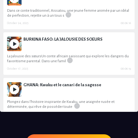
Dans ce conte traditionnel, Aissatou, une jeune femme animée par un idéal
...
de perfection, rejette un à un tous s
October 24, 2025
00:06:16
BURKINA FASO: LA JALOUSIE DES SOEURS
La jalousie des sœursUn conte africain saisissant qui explore les dangers du
...
favoritisme parental. Dans une famil
October 17, 2025
00:06:19
GHANA: Kwaku et le canari de la sagesse
Plongez dans l’histoire inspirante de Kwaku, une araignée rusée et
...
déterminée, qui rêve de posséder toute
October 10, 2025
00:03:54
MOZAMBIQUE: UN SECRET EST UN SECRET