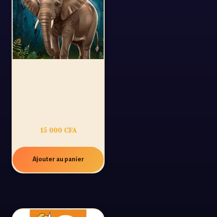
54 CONTES
D’AFRIQUE :
SPÉCIAL CÔTE
D’IVOIRE
15 000
CFA
Ajouter au panier