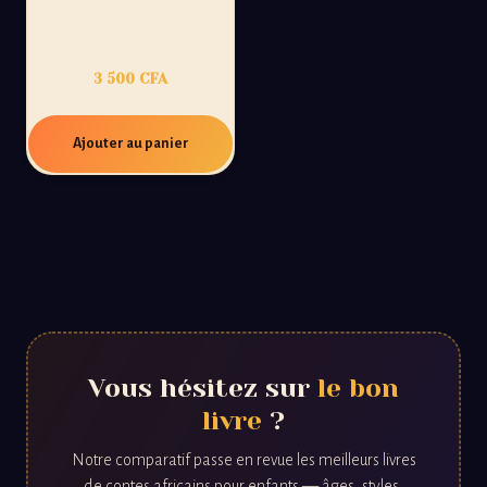
TOME1: L’ÉVEIL DU
JELI
3 500
CFA
Ajouter au panier
Vous hésitez sur
le bon
livre
?
Notre comparatif passe en revue les meilleurs livres
de contes africains pour enfants — âges, styles,