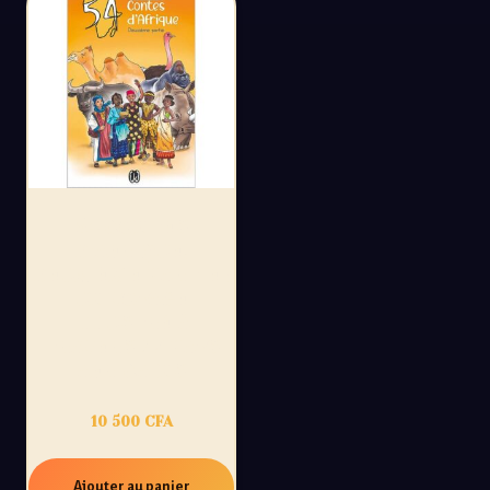
54 CONTES
D’AFRIQUE,
DEUXIÈME PARTIE :
UN VOYAGE
ILLUSTRÉ À
TRAVERS 27 PAYS
AFRICAINS
10 500
CFA
Ajouter au panier