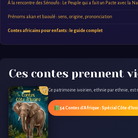
À la rencontre des Sénoufo : Le Peuple qui a fait un Pacte avec la N
Prénoms akan et baoulé : sens, origine, prononciation
Contes africains pour enfants : le guide complet
Ces contes prennent vi
Ce patrimoine ivoirien, ethnie par ethnie, est 
54 Contes d'Afrique : Spécial Côte d'Ivo