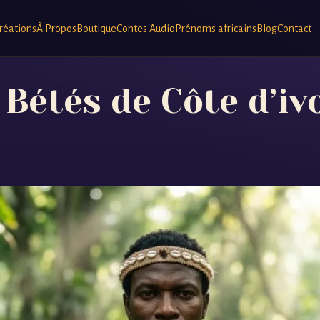
réations
À Propos
Boutique
Contes Audio
Prénoms africains
Blog
Contact
 Bétés de Côte d’iv