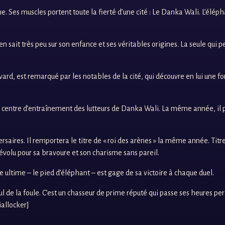
Ses muscles portent toute la fierté d’une cité : Le Danka Wali. L’éléphan
n sait très peu sur son enfance et ses véritables origines. La seule qui p
rd, est remarqué par les notables de la cité, qui découvre en lui une for
: le centre d’entraînement des lutteurs de Danka Wali. La même année, il pa
saires. Il remportera le titre de « roi des arènes » la même année. Titre
dévolu pour sa bravoure et son charisme sans pareil.
e ultime – le pied d’éléphant – est gage de sa victoire à chaque duel.
de la foule. C’est un chasseur de prime réputé qui passe ses heures perdu
iallocker]