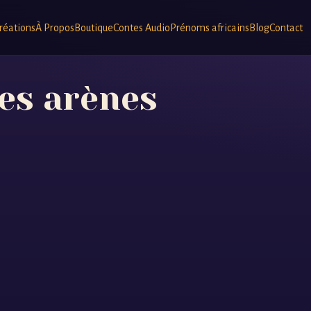
réations
À Propos
Boutique
Contes Audio
Prénoms africains
Blog
Contact
des arènes