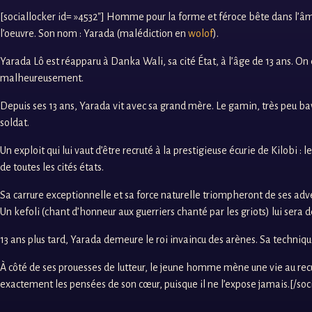
[sociallocker id= »4532″] Homme pour la forme et féroce bête dans l’âme. 
l’oeuvre. Son nom : Yarada (malédiction en
wolof
).
Yarada Lô est réapparu à Danka Wali, sa cité État, à l’âge de 13 ans. On e
malheureusement.
Depuis ses 13 ans, Yarada vit avec sa grand mère. Le gamin, très peu bava
soldat.
Un exploit qui lui vaut d’être recruté à la prestigieuse écurie de Kilobi 
de toutes les cités états.
Sa carrure exceptionnelle et sa force naturelle triompheront de ses adver
Un kefoli (chant d’honneur aux guerriers chanté par les griots) lui sera 
13 ans plus tard, Yarada demeure le roi invaincu des arènes. Sa techniqu
À côté de ses prouesses de lutteur, le jeune homme mène une vie au recul 
exactement les pensées de son cœur, puisque il ne l’expose jamais.[/soc