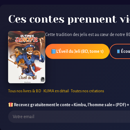
Ces contes prennent vi
Cette tradition des jelis est au cœur de notre BD
L'Éveil du Jeli (BD, tome 1)
Écou
Tous nos livres & BD
·
KUMA en détail
·
Toutes nos créations
Recevez gratuitement le conte « Kimbu, l'homme sale » (PDF) +