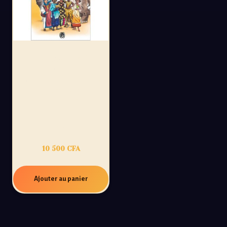
54 CONTES
D’AFRIQUE,
DEUXIÈME PARTIE :
UN VOYAGE
ILLUSTRÉ À
TRAVERS 27 PAYS
AFRICAINS
10 500
CFA
Ajouter au panier