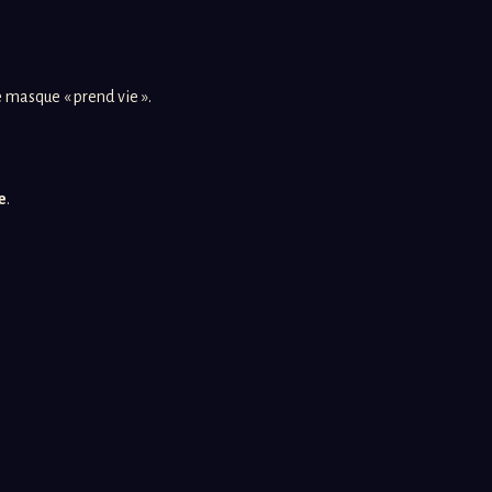
 masque « prend vie ».
e
.