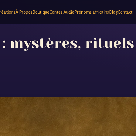
réations
À Propos
Boutique
Contes Audio
Prénoms africains
Blog
Contact
: mystères, rituels