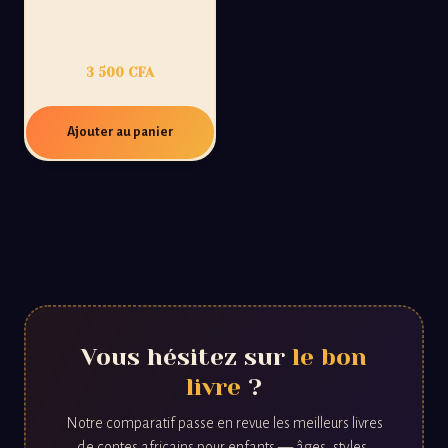
TOME1: L’ÉVEIL DU
JELI
3 500
CFA
Ajouter au panier
Vous hésitez sur
le bon
livre
?
Notre comparatif passe en revue les meilleurs livres
de contes africains pour enfants — âges, styles,