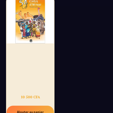
54 CONTES
D’AFRIQUE,
DEUXIÈME PARTIE :
UN VOYAGE
ILLUSTRÉ À
TRAVERS 27 PAYS
AFRICAINS
10 500
CFA
Ajouter au panier