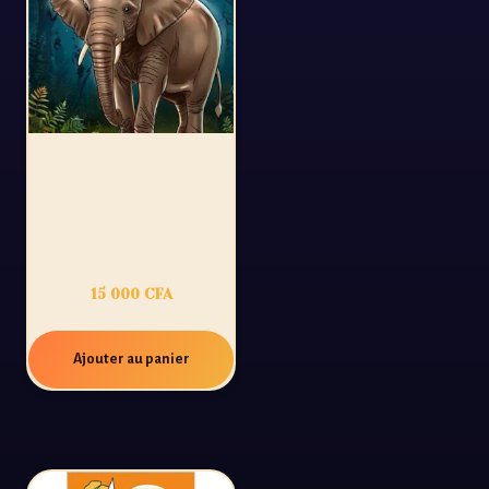
54 CONTES
D’AFRIQUE :
SPÉCIAL CÔTE
D’IVOIRE
15 000
CFA
Ajouter au panier