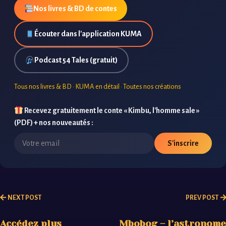
Nos livres & BD de contes
Écouter dans l'application KUMA
Podcast 54 Tales (gratuit)
Tous nos livres & BD
·
KUMA en détail
·
Toutes nos créations
Recevez gratuitement le conte « Kimbu, l'homme sale »
(PDF) + nos nouveautés :
S'inscrire
NEXT POST
PREV POST
Accédez plus
Mbobog – l’astronome