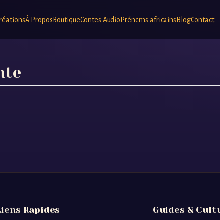
réations
À Propos
Boutique
Contes Audio
Prénoms africains
Blog
Contact
nte
Liens Rapides
Guides & Cult