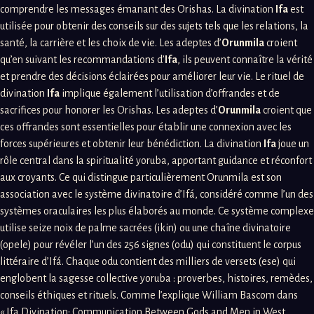
comprendre les messages émanant des Orishas. La divination
Ifa
est
utilisée pour obtenir des conseils sur des sujets tels que les relations, la
santé, la carrière et les choix de vie. Les adeptes d’
Orunmila
croient
qu’en suivant les recommandations d’
Ifa
, ils peuvent connaître la vérité
et prendre des décisions éclairées pour améliorer leur vie. Le rituel de
divination
Ifa
implique également l’utilisation d’offrandes et de
sacrifices pour honorer les Orishas. Les adeptes d’
Orunmila
croient que
ces offrandes sont essentielles pour établir une connexion avec les
forces supérieures et obtenir leur bénédiction. La divination
Ifa
joue un
rôle central dans la spiritualité yoruba, apportant guidance et réconfort
aux croyants. Ce qui distingue particulièrement Orunmila est son
association avec le système divinatoire d’Ifá, considéré comme l’un des
systèmes oraculaires les plus élaborés au monde. Ce système complexe
utilise seize noix de palme sacrées (ikin) ou une chaîne divinatoire
(opele) pour révéler l’un des 256 signes (odu) qui constituent le corpus
littéraire d’Ifá. Chaque odu contient des milliers de versets (ese) qui
englobent la sagesse collective yoruba : proverbes, histoires, remèdes,
conseils éthiques et rituels. Comme l’explique William Bascom dans
« Ifa Divination: Communication Between Gods and Men in West