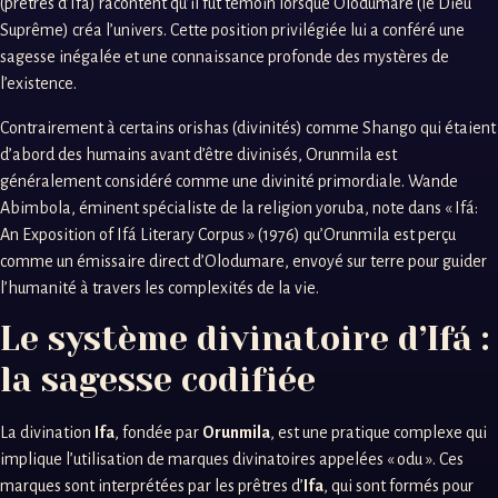
(prêtres d’Ifá) racontent qu’il fut témoin lorsque Olodumare (le Dieu
Suprême) créa l’univers. Cette position privilégiée lui a conféré une
sagesse inégalée et une connaissance profonde des mystères de
l’existence.
Contrairement à certains orishas (divinités) comme Shango qui étaient
d’abord des humains avant d’être divinisés, Orunmila est
généralement considéré comme une divinité primordiale. Wande
Abimbola, éminent spécialiste de la religion yoruba, note dans « Ifá:
An Exposition of Ifá Literary Corpus » (1976) qu’Orunmila est perçu
comme un émissaire direct d’Olodumare, envoyé sur terre pour guider
l’humanité à travers les complexités de la vie.
Le système divinatoire d’Ifá :
la sagesse codifiée
La divination
Ifa
, fondée par
Orunmila
, est une pratique complexe qui
implique l’utilisation de marques divinatoires appelées « odu ». Ces
marques sont interprétées par les prêtres d’
Ifa
, qui sont formés pour