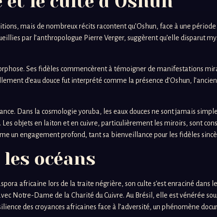
et le culte d’Oshun
aditions, mais de nombreux récits racontent qu’Oshun, face à une périod
eillies par l’anthropologue Pierre Verger, suggèrent qu’elle disparut my
rphose. Ses fidèles commencèrent à témoigner de manifestations miracul
ssellement d’eau douce fut interprété comme la présence d’Oshun, l’ancien
abondance. Dans la cosmologie yoruba, les eaux douces ne sont jamais s
 Les objets en laiton et en cuivre, particulièrement les miroirs, sont c
 un engagement profond, tant sa bienveillance pour les fidèles sincère
 les océans
aspora africaine lors de la traite négrière, son culte s’est enraciné dan
 avec Notre-Dame de la Charité du Cuivre. Au Brésil, elle est vénérée s
lience des croyances africaines face à l’adversité, un phénomène docum