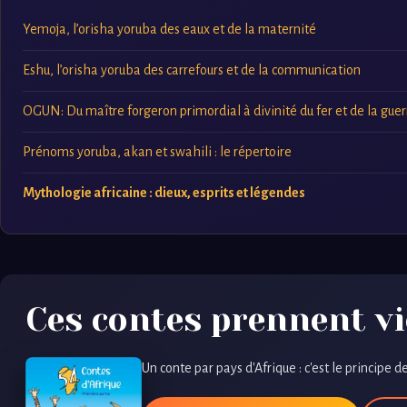
Yemoja, l’orisha yoruba des eaux et de la maternité
Eshu, l’orisha yoruba des carrefours et de la communication
OGUN: Du maître forgeron primordial à divinité du fer et de la gue
Prénoms yoruba, akan et swahili : le répertoire
Mythologie africaine : dieux, esprits et légendes
Ces contes prennent vi
Un conte par pays d'Afrique : c'est le principe de