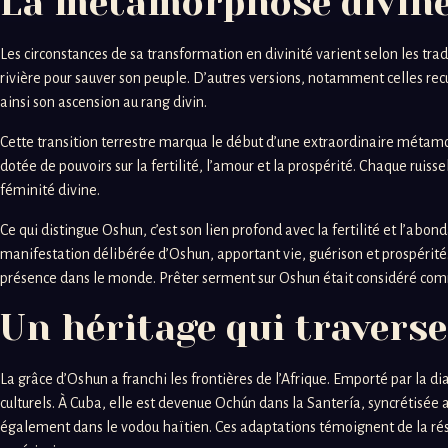
La métamorphose divine 
Les circonstances de sa transformation en divinité varient selon les tr
rivière pour sauver son peuple. D’autres versions, notamment celles recu
ainsi son ascension au rang divin.
Cette transition terrestre marqua le début d’une extraordinaire métamo
dotée de pouvoirs sur la fertilité, l’amour et la prospérité. Chaque rui
féminité divine.
Ce qui distingue Oshun, c’est son lien profond avec la fertilité et l’
manifestation délibérée d’Oshun, apportant vie, guérison et prospérité.
présence dans le monde. Prêter serment sur Oshun était considéré comme
Un héritage qui traverse
La grâce d’Oshun a franchi les frontières de l’Afrique. Emporté par la di
culturels. À Cuba, elle est devenue Ochún dans la Santería, syncrétisée
également dans le vodou haïtien. Ces adaptations témoignent de la rési