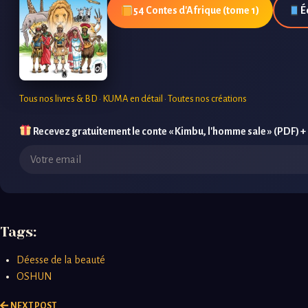
54 Contes d'Afrique (tome 1)
É
Tous nos livres & BD
·
KUMA en détail
·
Toutes nos créations
Recevez gratuitement le conte « Kimbu, l'homme sale » (PDF) +
Tags:
Déesse de la beauté
OSHUN
NEXT POST