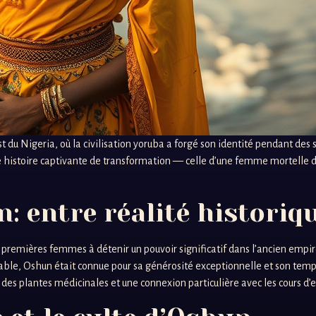
uest du Nigeria, où la civilisation yoruba a forgé son identité pendant 
 histoire captivante de transformation — celle d’une femme mortelle dev
n: entre réalité historiq
es premières femmes à détenir un pouvoir significatif dans l’ancien empi
ble, Oshun était connue pour sa générosité exceptionnelle et son tempér
s plantes médicinales et une connexion particulière avec les cours d’eau