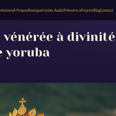
réations
À Propos
Boutique
Contes Audio
Prénoms africains
Blog
Contact
 vénérée à divinit
e yoruba