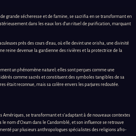
e de grande sécheresse et de famine, se sacrifia en se transformant en
stérieusement dans les eaux lors d’un rituel de purification, marquant
euses près des cours d’eau, où elle devint une orisha, une divinité
ne reine devenue la gardienne des rivières et la protectrice de la
implement un phénomène naturel; elles sont perçues comme une
onsidérés comme sacrés et constituent des symboles tangibles de sa
s était reconnue, mais sa colère envers les parjures redoutée.
s les Amériques, se transformant et s’adaptant à de nouveaux contextes
ous le nom d’Oxum dans le Candomblé, et son influence se retrouve
enté par plusieurs anthropologues spécialistes des religions afro-