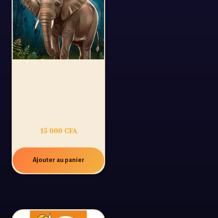
54 CONTES
D’AFRIQUE :
SPÉCIAL CÔTE
D’IVOIRE
15 000
CFA
Ajouter au panier