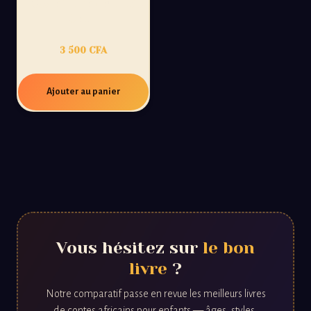
TOME1: L’ÉVEIL DU
JELI
3 500
CFA
Ajouter au panier
Vous hésitez sur
le bon
livre
?
Notre comparatif passe en revue les meilleurs livres
de contes africains pour enfants — âges, styles,