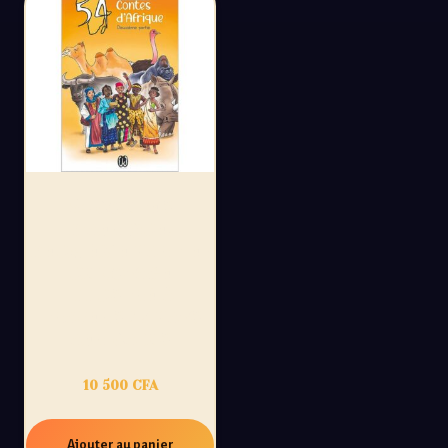
54 CONTES
D’AFRIQUE,
DEUXIÈME PARTIE :
UN VOYAGE
ILLUSTRÉ À
TRAVERS 27 PAYS
AFRICAINS
10 500
CFA
Ajouter au panier